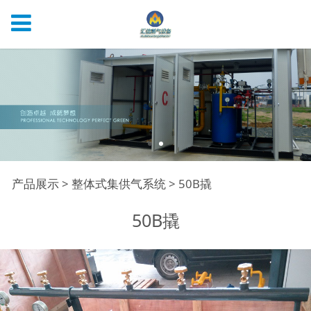
50B撬
产品展示
>
整体式集供气系统
>
50B撬
50B撬