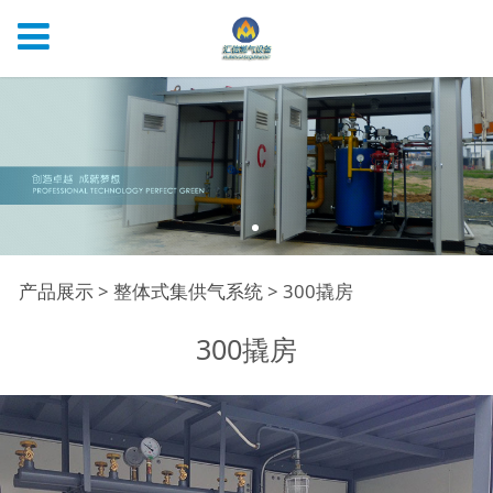
300撬房
产品展示
>
整体式集供气系统
>
300撬房
300撬房