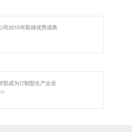
司2015年取得优秀成果
转型成为订制型生产企业
原则