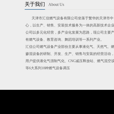
关于我们
About Us
天津市汇信燃气设备有限公司坐落于繁华的天津市中
心，以生产、销售、安装技术服务为一体的高新技术企
公司以多元化经营，多产业化发展为思路，现公司主要
有燃气设备、教育咨询、舞蹈培训等一系列产业。
汇信公司燃气设备产业部份主要从事液化气、天然气、
掺混设备的研制、开发、生产、销售与安装的经营活动
用户提供液化气强制气化、CNG减压释放站、燃气混空
等6大系列18种燃气设备调压